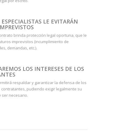
gal por escrito.
ESPECIALISTAS LE EVITARÁN
IMPREVISTOS
ontrato brinda protección legal oportuna, que le
futuros imprevistos (incumplimiento de
es, demandas, etc.).
REMOS LOS INTERESES DE LOS
ANTES
ermitirá respaldar y garantizar la defensa de los
s contratantes, pudiendo exigir legalmente su
 ser necesario.