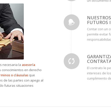
un documento le
NUESTROS 
FUTUROS 
Contar con un c
permite evitar 
responsabilidad
GARANTIZA
CONTRAT
s necesaria la
asesoría
El contrato le p
 sus conocimientos en derecho
intereses de lo
rminos o cláusulas
que
cumplimiento de
es de las partes con apego al
do futuras situaciones