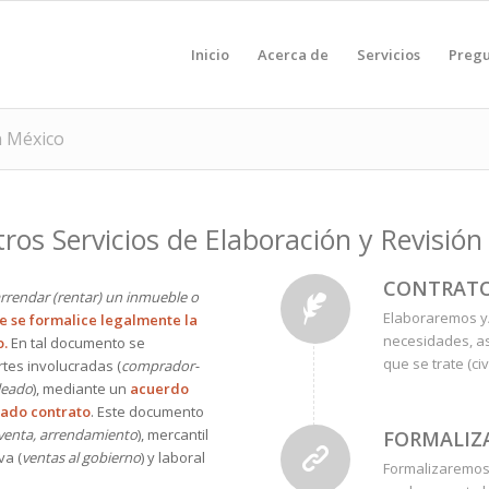
Inicio
Acerca de
Servicios
Pregu
n México
tros Servicios de Elaboración y Revisió
CONTRATO
rrendar (rentar) un inmueble o
Elaboraremos y
 se formalice legalmente la
necesidades, as
o.
En tal documento se
que se trate (civ
rtes involucradas (
comprador-
leado
), mediante un
acuerdo
mado contrato
. Este documento
venta, arrendamiento
), mercantil
FORMALIZ
va (
ventas al gobierno
) y laboral
Formalizaremos