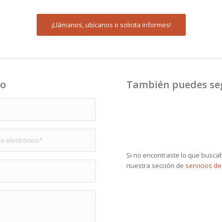
¡Llámanos, ubícanos o solicita informes!
eo
También puedes segu
Si no encontraste lo que busca
nuestra sección de
servicios de